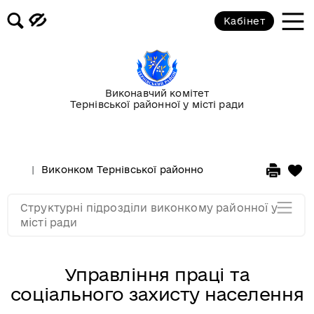
Кабінет
Фінансовий відділ
Управління праці та соціального
захисту населення
Виконавчий комітет
Тернівської районної у місті ради
Управління житлово-комунального
господарства
Виконком Тернівської районної у місті ради
Стру
Служба у справах дітей
Структурні підрозділи виконкому районної у
Мапа розділу
місті ради
Управління праці та
соціального захисту населення