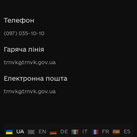
Телефон
(097) 035-10-10
Гаряча лінія
trnvk@trnvk.gov.ua
Електронна пошта
trnvk@trnvk.gov.ua
UA
EN
DE
IT
FR
ES