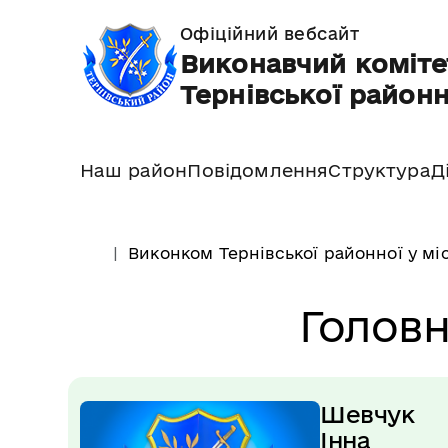
Офіційний вебсайт
Виконавчий коміте
Тернівської районн
Наш район
Повідомлення
Структура
Д
Виконком Тернівської районної у мі
Головн
Шевчук 
Інна 