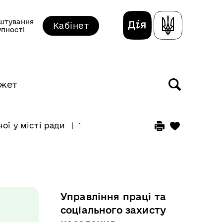
штування
Кабінет
упності
жет
ої у місті ради
Управління праці та соціального
Управління праці та
соціального захисту