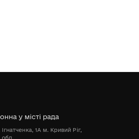
онна у місті рада
 Ігнатченка, 1А м. Кривий Ріг,
 обл.