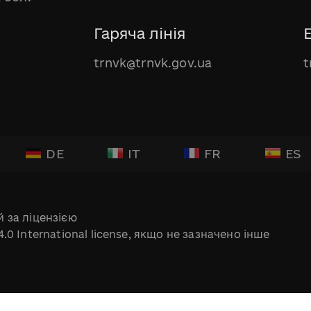
Гаряча лінія
trnvk@trnvk.gov.ua
t
DE
IT
FR
ES
 за ліцензією
.0 International license, якщо не зазначено інше