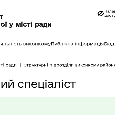
Нала
т
дост
ої у місті ради
іяльність виконкому
Публічна інформація
Бюд
сті ради
Структурні підрозділи виконкому районн
ий спеціаліст