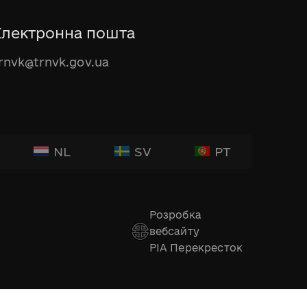
Електронна пошта
rnvk@trnvk.gov.ua
NL
SV
PT
Розробка
вебсайту
РІА Перекресток