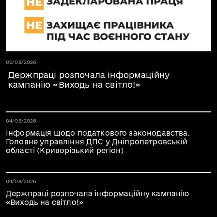
Дата публікації 05.08.2026
05/08/2026
Держпраці розпочала інформаційну
кампанію «Виходь на світло!»
Дата публікації 05.08.2026
04/08/2026
Інформація щодо податкового законодавства.
Головне управління ДПС у Дніпропетровській
області (Криворізький регіон)
Дата публікації 05.08.2026
04/08/2026
Держпраці розпочала інформаційну кампанію
«Виходь на світло!»