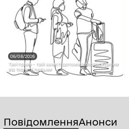
06/08/2026
Твої права – твій захист: допомога постраждалим
від торгівлі людьми
Повідомлення
Анонси