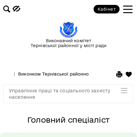
Відділ соціально-трудових
Кабінет
відносин
Відділ соціальної підтримки
громадян
Виконавчий комітет
Тернівської районної у місті ради
Відділ з питань організації
надання соціальних послуг
Виконком Тернівської районної у місті ради
Стру
Відділ правового забезпечення
Управління праці та соціального захисту
Мапа розділу
населення
Головний спеціаліст