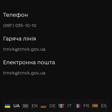
Телефон
(097) 035-10-10
Гаряча лінія
trnvk@trnvk.gov.ua
Електронна пошта
trnvk@trnvk.gov.ua
UA
EN
DE
IT
FR
ES