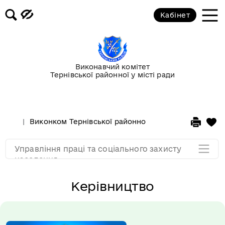
Відділ соціально-трудових
Кабінет
відносин
Відділ соціальної підтримки
громадян
Виконавчий комітет
Тернівської районної у місті ради
Відділ з питань організації
надання соціальних послуг
Виконком Тернівської районної у місті ради
Стру
Відділ правового забезпечення
Управління праці та соціального захисту
Мапа розділу
населення
Керівництво