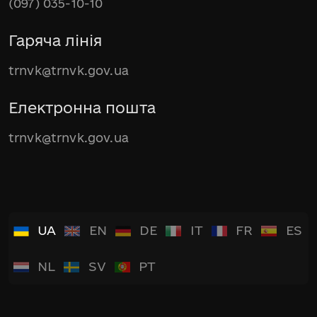
(097) 035-10-10
Гаряча лінія
trnvk@trnvk.gov.ua
Електронна пошта
trnvk@trnvk.gov.ua
UA
EN
DE
IT
FR
ES
NL
SV
PT