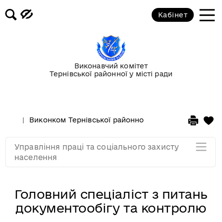
Відділ соціально-трудових
Кабінет
відносин
Відділ соціальної підтримки
громадян
Виконавчий комітет
Тернівської районної у місті ради
Відділ з питань організації
надання соціальних послуг
Виконком Тернівської районної у місті ради
Стру
Відділ правового забезпечення
Управління праці та соціального захисту
Мапа розділу
населення
Головний спеціаліст з питань
документообігу та контролю