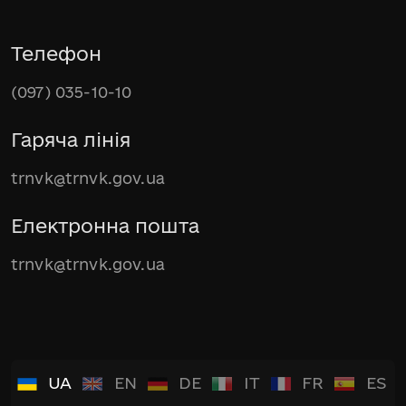
Телефон
(097) 035-10-10
Гаряча лінія
trnvk@trnvk.gov.ua
Електронна пошта
trnvk@trnvk.gov.ua
UA
EN
DE
IT
FR
ES