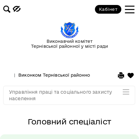
Відділ соціально-трудових
Кабінет
відносин
Відділ соціальної підтримки
громадян
Виконавчий комітет
Тернівської районної у місті ради
Відділ з питань організації
надання соціальних послуг
Виконком Тернівської районної у місті ради
Стру
Відділ правового забезпечення
Управління праці та соціального захисту
Мапа розділу
населення
Головний спеціаліст