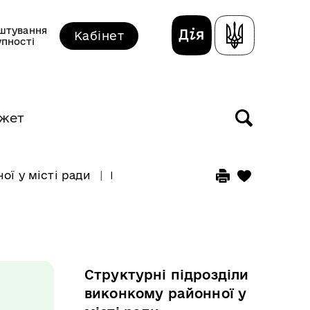
штування
Кабінет
упності
жет
ої у місті ради
Юридичний відділ
Структурні підрозділи
виконкому районної у