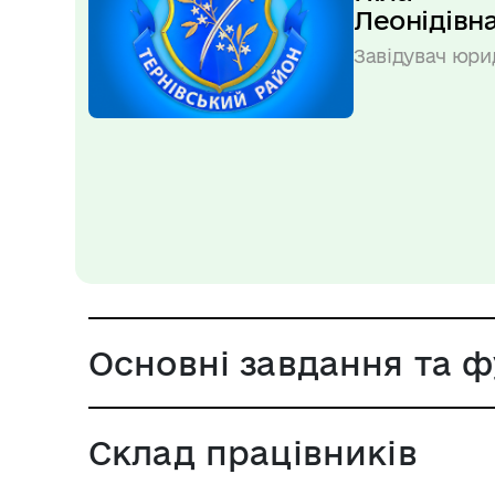
Леонідівн
Завідувач юри
Основні завдання та фу
Склад працівників