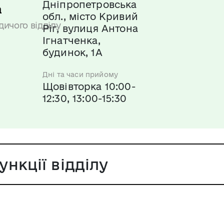
Дніпропетровська
а
обл., місто Кривий
дичого відділу
Ріг, вулиця Антона
Ігнатченка,
будинок, 1А
Дні та часи прийому
Щовівторка 10:00-
12:30, 13:00-15:30
нкції відділу