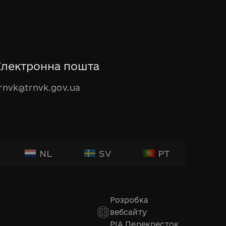
Електронна пошта
rnvk@trnvk.gov.ua
NL
SV
PT
Розробка
вебсайту
РІА Перекресток