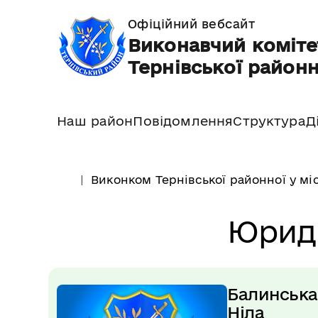
Офіційний вебсайт
Виконавчий коміте
Тернівської районн
Наш район
Повідомлення
Структура
Д
Виконком Тернівської районної у мі
Юриди
Балинська
Ніла 