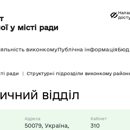
Нала
т
дост
ої у місті ради
іяльність виконкому
Публічна інформація
Бюд
сті ради
Структурні підрозділи виконкому районн
чний відділ
 
Адреса
Кабінет
50079, Україна,
310