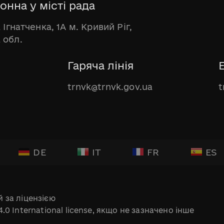
онна у місті рада
 Ігнатченка, 1А м. Кривий Ріг,
 обл.
Гаряча лінія
trnvk@trnvk.gov.ua
t
DE
IT
FR
ES
 за ліцензією
.0 International license, якщо не зазначено інше