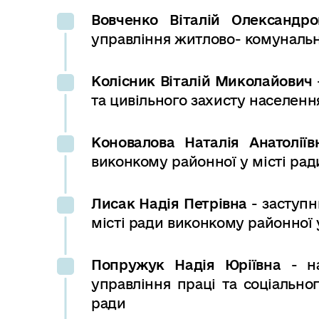
Вовченко Віталій Олександ
управління
житлово-
комуналь
Колісник
Віталій
Миколайович
та
цивільного
захисту
населенн
Коновалова Наталія Анатолії
виконкому районної у місті рад
Лисак
Надія
Петрівна
-
заступн
місті
ради
виконкому
районної
Попружук Надія Юріївна
- н
управління праці та соціально
ради