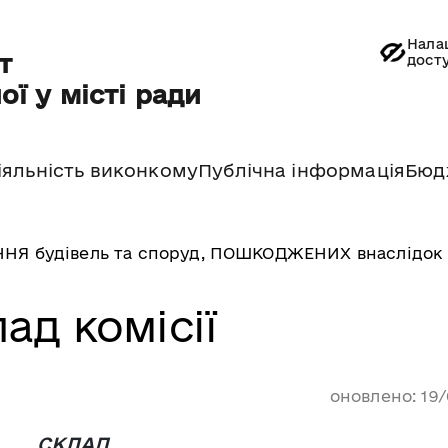
Нала
т
дост
ої у місті ради
іяльність виконкому
Публічна інформація
Бюд
ННЯ будівель та споруд, ПОШКОДЖЕНИХ внаслідок 
ад комісії
оновлено: 19
СКЛАД