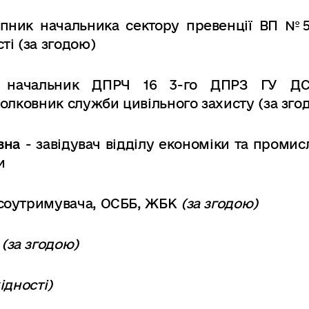
упник начальника сектору превенції ВП №
ті (за
згодою)
 начальник ДПРЧ 16 3-го ДПРЗ ГУ Д
дполковник служби
цивільного захисту (за зго
івна
- завідувач відділу економіки та промис
и
нсоутримувача,
ОСББ, ЖБК
(за згодою)
»
(за згодою)
ідності)