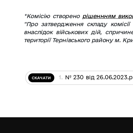
*Комісію створено
рішеннням викон
"Про затвердження складу комісії
внаслідок військових дій, спричин
території Тернівського району м. Кр
1.
№ 230 від 26.06.2023
.
СКАЧАТИ