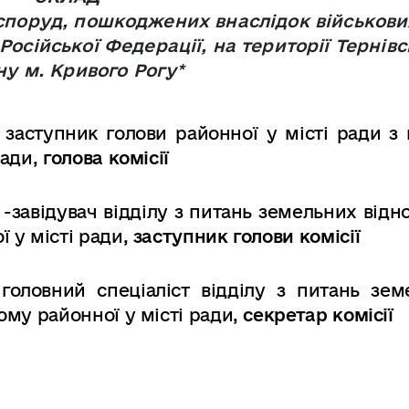
споруд,
пошкоджених
внаслідок
військови
осійської Федерації, на території Тернівс
ну
м. Кривого Рогу*
-
заступник голови районної у місті ради з
ради,
голова комісії
-
завідувач відділу з питань земельних відн
 у місті ради,
заступник голови комісії
 головний спеціаліст відділу з питань зем
ому районної у місті
ради,
секретар комісії