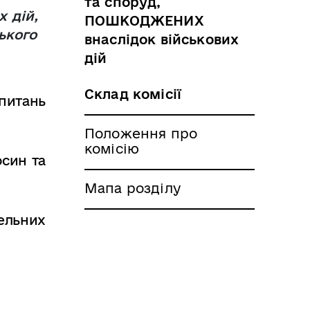
та споруд,
х
дій,
ПОШКОДЖЕНИХ
ького
внаслідок військових
дій
Склад комісії
 питань
Положення про
комісію
осин та
Мапа розділу
ельних