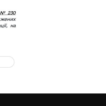
 № 230
джених
ії, на