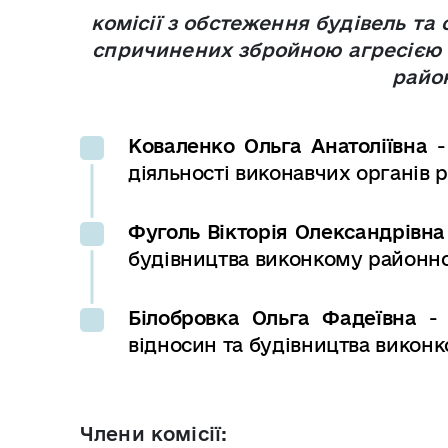
комісії
з
обстеження
будівель
та
спричинених збройною агресією Р
райо
Коваленко Ольга Анатоліївна
діяльності виконавчих органів 
Фуголь Вікторія Олександрівна
будівництва виконкому районної
Білобровка Ольга Фадеївна
-
відносин та будівництва виконк
Члени комісії: