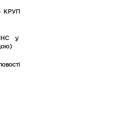
5
КРУП
СНС у
дою)
ловості