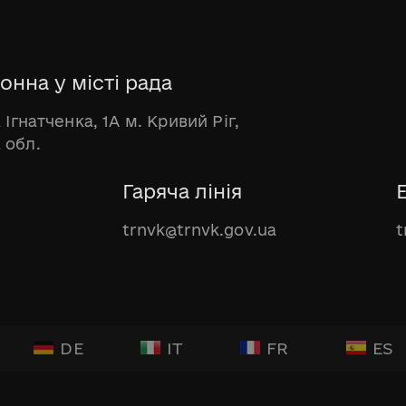
онна у місті рада
 Ігнатченка, 1А м. Кривий Ріг,
 обл.
Гаряча лінія
trnvk@trnvk.gov.ua
t
DE
IT
FR
ES