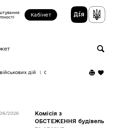
штування
Кабінет
упності
жет
військових дій
Склад комісії
Комісія з
/06/2026
ОБСТЕЖЕННЯ будівель