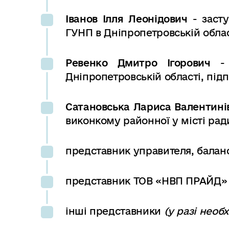
Іванов Ілля Леонідович
- заст
ГУНП в Дніпропетровській облас
Ревенко Дмитро Ігорович
-
Дніпропетровській області, пі
Сатановська Лариса Валентин
виконкому районної у місті рад
представник управителя, бала
представник ТОВ «НВП ПРАЙД
інші представники
(у разі необх