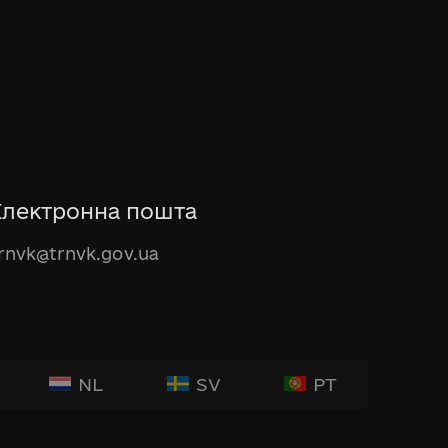
Електронна пошта
rnvk@trnvk.gov.ua
NL
SV
PT