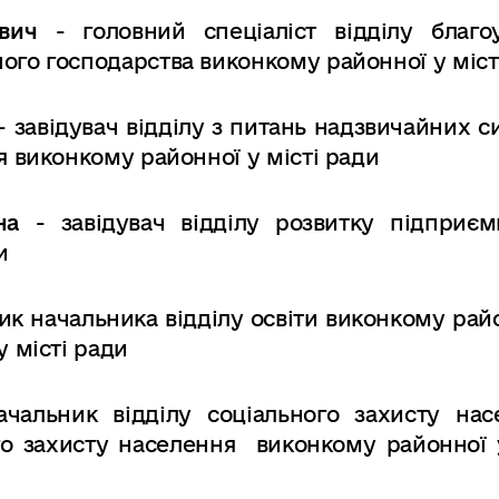
рович
- головни
й
спеціаліст
відділу
благо
ного
господарства
виконкому
районної у міст
-
завідувач
відділу
з
питань
надзвичайних
с
я
виконкому
районної
у
місті ради
вна
- завідувач відділу розвитку підприєм
и
ик
начальника
відділу
освіти
виконкому
рай
у
місті
ради
ачальник відділу соціального захисту нас
го захисту населення
виконкому районної у