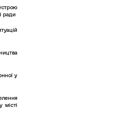
устрою
і ради
итуацій
ництва
онної
у
елення
 місті