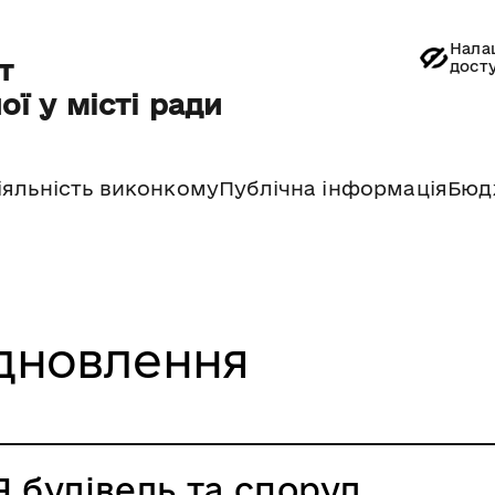
Нала
т
дост
ої у місті ради
іяльність виконкому
Публічна інформація
Бюд
дновлення
 будівель та споруд,