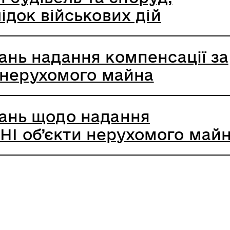
ок військових дій
тань надання компенсації за
нерухомого майна
тань щодо надання
НІ об’єкти нерухомого май