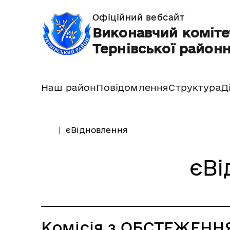
Офіційний вебсайт
Виконавчий коміте
Тернівської районн
Наш район
Повідомлення
Структура
Д
єВідновлення
єВі
Комісія з ОБСТЕЖЕННЯ