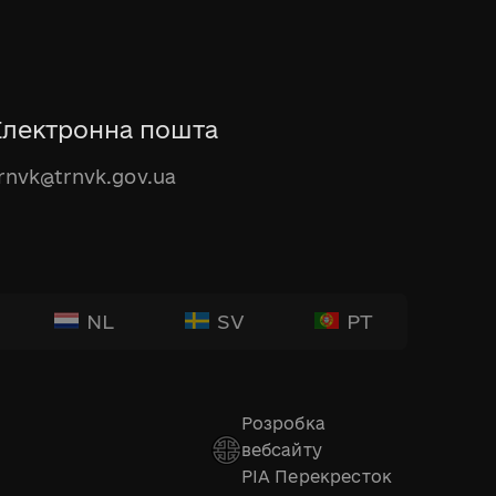
Електронна пошта
rnvk@trnvk.gov.ua
NL
SV
PT
Розробка
вебсайту
РІА Перекресток