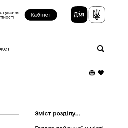
штування
Кабінет
упності
жет
Зміст розділу...