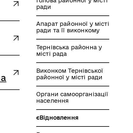
Голова районної у місті
ради
Апарат районної у місті
ради та її виконкому
Тернівська районна у
місті рада
Виконком Тернівської
на
районної у місті ради
Органи самоорганізації
населення
єВідновлення