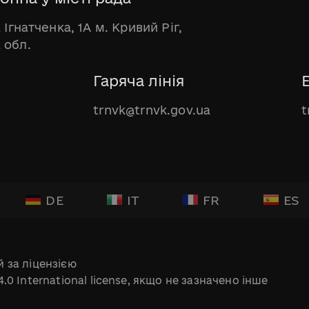
 Ігнатченка, 1А м. Кривий Ріг,
 обл.
Гаряча лінія
trnvk@trnvk.gov.ua
t
DE
IT
FR
ES
 за ліцензією
.0 International license, якщо не зазначено інше