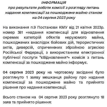
ІНФОРМАЦІЯ
про результати роботи комісії з розгляду питань
надання компенсації
за пошкоджене майно станом
на 04 серпня 2023 року
На виконання п.9 Постанови КМУ від 21 квітня 2023р.
номер 381 «надання компенсації для відновлення
окремих категорій об’єктів нерухомого майна,
пошкоджених внаслідок бойових дій, терористичних
актів, диверсій, спричинених збройною агресією
Російської Федерації, з використанням електронної
публічної послуги “єВідновлення”» комісія з питань
компенсації за пошкоджене майно інформує.
04 серпня 2023 року
на черговому засіданні було
розглянуто
1
заяву мешканця району про надання
компенсації за пошкоджене майно та прийнято
рішення про надання компенсації.
Всього станом на
04 серпня 2023 року розглянуто 18
заяв та прийнято рішення: