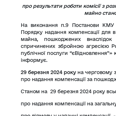
про результати роботи комісії з ро
майно стано
На виконання п.9 Постанови КМУ 
Порядку надання компенсації для в
майна, пошкоджених внаслідок б
спричинених збройною агресією Ро
публічної послуги “єВідновлення”» 
інформує.
29 березня 2024 року
на черговому з
про надання компенсації за пошкод
Станом на
29 березня
2024
року всьо
про надання компенсації на загаль
про відмову у наданні компенсації - 