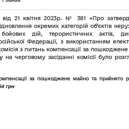
 від 21 квітня 2023р. № 381 «Про затвер
ідновлення окремих категорій об’єктів нер
ойових дій, терористичних актів, див
сійської Федерації, з використанням елект
комісія з питань компенсації за пошкоджен
ку
на черговому засіданні комісії було розг
омпенсації за пошкоджене майно та прийнято р
64 грн