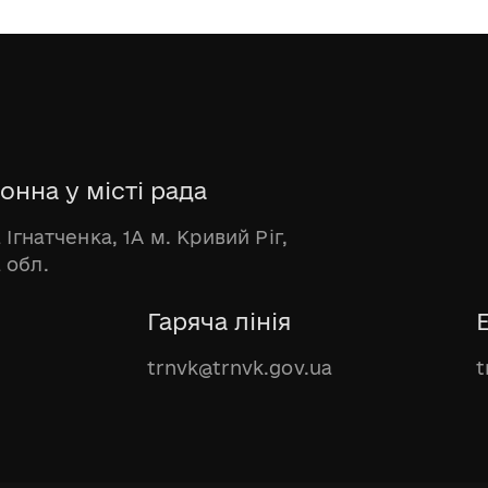
онна у місті рада
 Ігнатченка, 1А м. Кривий Ріг,
 обл.
Гаряча лінія
trnvk@trnvk.gov.ua
t