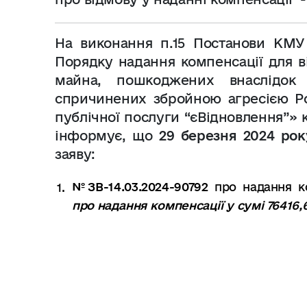
На виконання п.15 Постанови КМУ
Порядку надання компенсації для в
майна, пошкоджених внаслідок б
спричинених збройною агресією Ро
публічної послуги “єВідновлення”» 
інформує, що
29 березня 2024 ро
заяву:
№ЗВ-14.03.2024-90792
про надання к
про надання компенсації у сумі 76416,