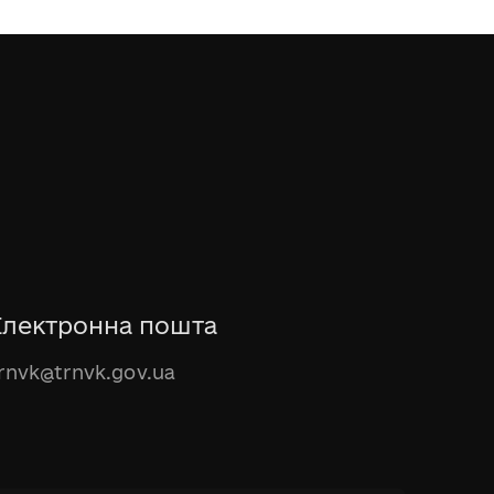
Електронна пошта
rnvk@trnvk.gov.ua