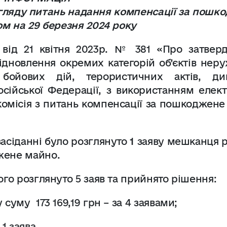
згляду питань надання компенсації
за пошк
м на 29 березня 2024 року
від 21 квітня 2023р. № 381 «Про затвер
ідновлення окремих категорій об’єктів нер
ойових дій, терористичних актів, див
сійської Федерації, з використанням елект
комісія з питань компенсації за пошкоджен
асіданні було розглянуто
1
заяву мешканця 
жене майно.
го розглянуто 5 заяв та прийнято рішення:
ну суму
173 169,19 грн – за 4 заявами;
1 заява