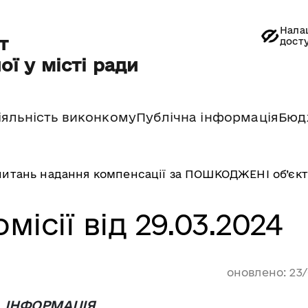
Нала
т
дост
ої у місті ради
іяльність виконкому
Публічна інформація
Бюд
 питань надання компенсації за ПОШКОДЖЕНІ об’єк
місії від 29.03.2024
оновлено: 23
ІНФОРМАЦІЯ