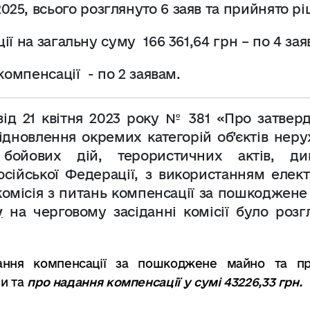
2025,
всього розглянуто 6 заяв та прийнято р
ії на загальну суму
166 361,64 грн – по 4 зая
компенсації - по 2 заявам.
від 21 квітня 2023 року № 381 «Про затвер
ідновлення окремих категорій об’єктів нер
ойових дій, терористичних актів, див
сійської Федерації, з використанням елект
комісія з питань компенсації за пошкоджен
у
на черговому засіданні комісії було розг
ання компенсації за пошкоджене майно та пр
ви та
про надання компенсації у сумі 43226,33 грн.