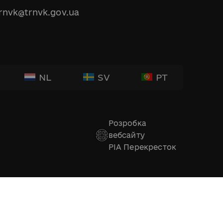
rnvk@trnvk.gov.ua
NL
SV
PT
Розробка
вебсайту
РІА Перекресток