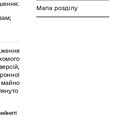
ішення:
Мапа розділу
вам;
дження
ухомого
ерсій,
ронної
е майно
лянуто
ийняті