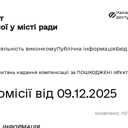
Нала
т
дост
ої у місті ради
іяльність виконкому
Публічна інформація
Бюд
 питань надання компенсації за ПОШКОДЖЕНІ об’єк
місії від 09.12.2025
оновлено: 15
ІНФОРМАЦІЯ