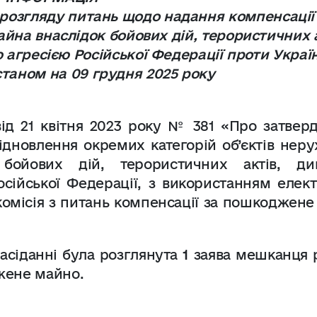
з розгляду питань щодо надання компенсації
йна внаслідок бойових дій, терористичних а
агресією Російської Федерації проти Украї
 станом
на 09 грудня 2025
року
ід 21 квітня 2023 року № 381 «Про затвер
ідновлення окремих категорій об’єктів нер
ойових дій, терористичних актів, див
сійської Федерації, з використанням елект
комісія з питань компенсації за пошкоджен
асіданні була розглянута
1
заява мешканця 
жене майно.