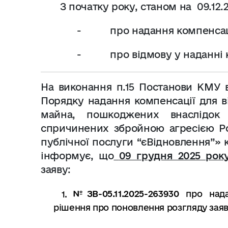
З початку року, станом на
09.12.
-
про надання компенсац
-
про відмову у наданні 
На виконання п.15 Постанови КМУ 
Порядку надання компенсації для в
майна, пошкоджених внаслідок б
спричинених збройною агресією Ро
публічної послуги “єВідновлення”» 
інформує, що
09 грудня 2025 рок
заяву:
№
ЗВ-05.11.2025-263930
про над
рішення про поновлення розгляду зая