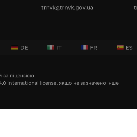
trnvk@trnvk.gov.ua
t
DE
IT
FR
ES
 за ліцензією
.0 International license, якщо не зазначено інше