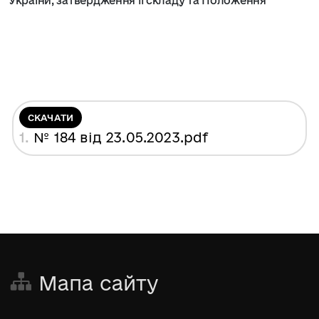
України, затвердження її складу та Положення
"
СКАЧАТИ
1.
№ 184 від 23.05.2023
.pdf
Мапа сайту