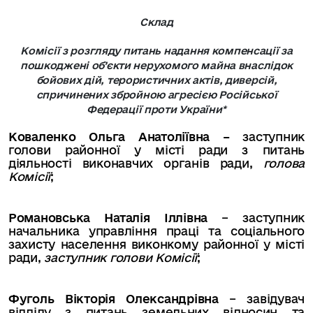
Склад
Комісії з розгляду питань надання компенсації за
пошкоджені об’єкти нерухомого майна внаслідок
бойових дій, терористичних актів, диверсій,
спричинених збройною агресією Російської
Федерації проти України*
Коваленко Ольга Анатоліївна –
заступник
голови районної у місті ради з питань
діяльності виконавчих органів ради,
голова
Комісії
;
Романовська Наталія Іллівна
– заступник
начальника управління праці та соціального
захисту населення
виконкому районної у місті
ради,
заступник голови Комісії
;
Фуголь Вікторія Олександрівна
– завідувач
відділу з питань земельних відносин та