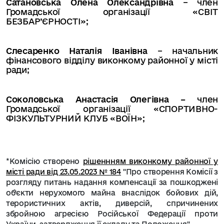
Сатановська Олена Олександрівна
–
член
Громадської організації «СВІТ
БЕЗБАР’ЄРНОСТІ»
;
Слесаренко Наталія Іванівна
– начальник
фінансового відділу виконкому районної у місті
ради;
Соколовська Анастасія Олегівна
–
член
Громадської організації «СПОРТИВНО-
ФІЗКУЛЬТУРНИЙ КЛУБ «ВОЇН»
;
*
Комісію створено
рішеннням виконкому районної у
місті ради від 23.05.2023 № 184
"
Про створення Комісії з
розгляду питань надання компенсації за пошкоджені
об’єкти нерухомого майна внаслідок бойових дій,
терористичних актів, диверсій, спричинених
збройною агресією Російської Федерації проти