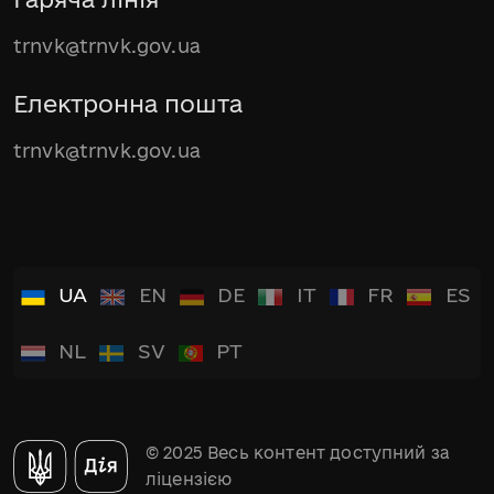
trnvk@trnvk.gov.ua
Електронна пошта
trnvk@trnvk.gov.ua
UA
EN
DE
IT
FR
ES
NL
SV
PT
© 2025 Весь контент доступний за
ліцензією