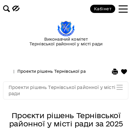
Кабінет
Проекти рішень на засідання
XVІІІ сесія VІІ скликання
Проекти рішень на засідання
Виконавчий комітет
XІХ сесія VІІ скликання
Тернівської районної у місті ради
Проекти рішень на засідання XХ
сесія VІІ скликання
Проекти рішень Тернівської районної у місті ради
Проекти рішень на засідання
Проекти рішень Тернівської районної у місті
XХІ сесія VІІ скликання
ради
Проєкти рішень Тернівської
районної у місті ради за 2025