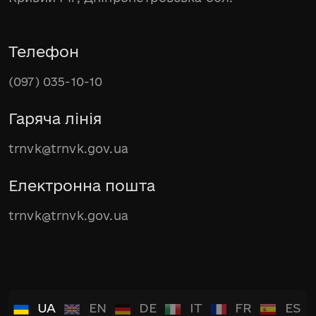
Телефон
(097) 035-10-10
Гаряча лінія
trnvk@trnvk.gov.ua
Електронна пошта
trnvk@trnvk.gov.ua
UA
EN
DE
IT
FR
ES