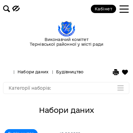
Кабінет
Екологія
Молодь та спорт
Виконавчий комітет
Тернівської районної у місті ради
Освіта та культура
Фінанси
Набори даних
Будівництво
Всі рубрики
Категорії наборів:
Набори даних