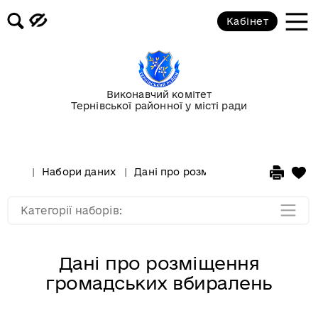
Кабінет
Держава
Екологія
Виконавчий комітет
Тернівської районної у місті ради
Молодь та спорт
Освіта та культура
Набори даних
Дані про розміщення громадських
Фінанси
Категорії наборів:
Дані про розміщення
громадських вбиралень