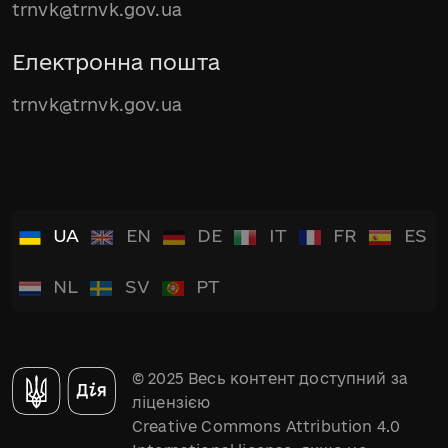
trnvk@trnvk.gov.ua
Електронна пошта
trnvk@trnvk.gov.ua
UA
EN
DE
IT
FR
ES
NL
SV
PT
© 2025 Весь контент доступний за
ліцензією
Creative Commons Attribution 4.0