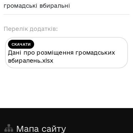
громадські вбиральні
Перелік додатків:
СКАЧАТИ
Дані про розміщення громадських
вбиралень
.xlsx
Мапа сайту