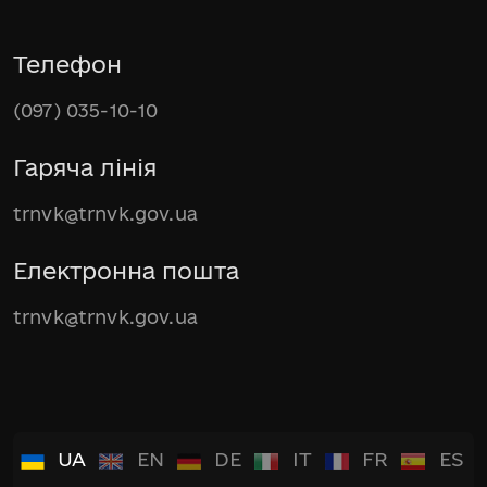
Телефон
(097) 035-10-10
Гаряча лінія
trnvk@trnvk.gov.ua
Електронна пошта
trnvk@trnvk.gov.ua
UA
EN
DE
IT
FR
ES