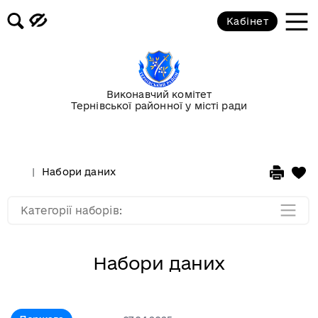
Кабінет
Держава
Екологія
Виконавчий комітет
Тернівської районної у місті ради
Молодь та спорт
Освіта та культура
Набори даних
Фінанси
Категорії наборів:
Набори даних