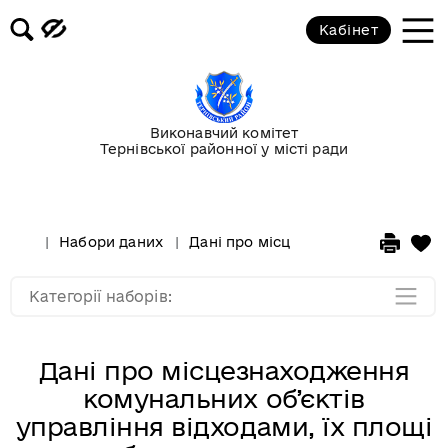
Кабінет
Держава
Екологія
Виконавчий комітет
Тернівської районної у місті ради
Молодь та спорт
Освіта та культура
Набори даних
Дані про місцезнаходження комуна
Фінанси
Категорії наборів:
Дані про місцезнаходження
комунальних об’єктів
управління відходами, їх площі