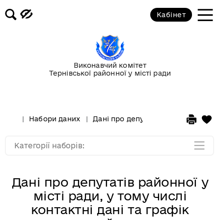
Кабінет
Держава
Екологія
Виконавчий комітет
Тернівської районної у місті ради
Молодь та спорт
Освіта та культура
Набори даних
Дані про депутатів районної у міст
Фінанси
Категорії наборів:
Дані про депутатів районної у
місті ради, у тому числі
контактні дані та графік