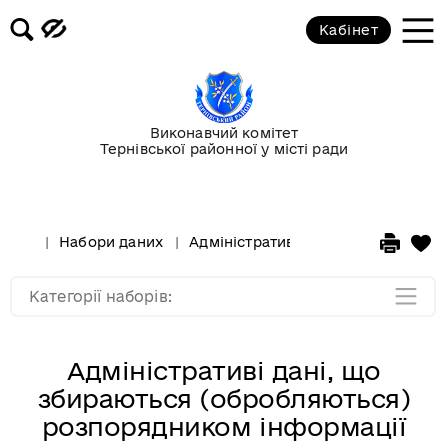
Кабінет
Держава
Екологія
Виконавчий комітет
Тернівської районної у місті ради
Молодь та спорт
Освіта та культура
Набори даних
Адміністративі дані, що збирають
Фінанси
Категорії наборів:
Адміністративі дані, що
збираються (обробляються)
розпорядником інформації