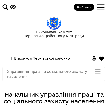
Відділ соціально-трудових
Кабінет
відносин
Відділ соціальної підтримки
громадян
Виконавчий комітет
Тернівської районної у місті ради
Відділ з питань організації
надання соціальних послуг
Виконком Тернівської районної у місті ради
Стру
Відділ правового забезпечення
Управління праці та соціального захисту
Мапа розділу
населення
Начальник управління праці та
соціального захисту населення