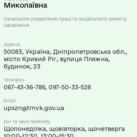
Миколаївна
Начальник управління праці та соціального захисту
населення
Адреса
50083, Україна, Дніпропетровська обл.,
місто Кривий Ріг, вулиця Пляжна,
будинок, 23
Телефон
067-43-36-786, 097-50-33-528
Email
upszn@trnvk.gov.ua
Дні та часи прийому
Щопонеділка, щовівторка, щочетверга
10:00-12:30, 13:00-15:30