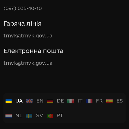
(097) 035-10-10
Гаряча лінія
trnvk@trnvk.gov.ua
Електронна пошта
trnvk@trnvk.gov.ua
UA
EN
DE
IT
FR
ES
NL
SV
PT