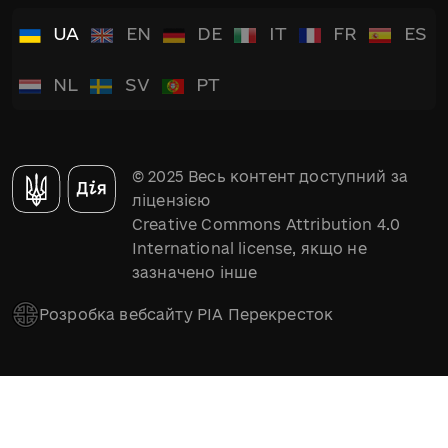
UA
EN
DE
IT
FR
ES
NL
SV
PT
© 2025 Весь контент доступний за
ліцензією
Creative Commons Attribution 4.0
International license, якщо не
зазначено інше
Розробка вебсайту РІА Перекресток