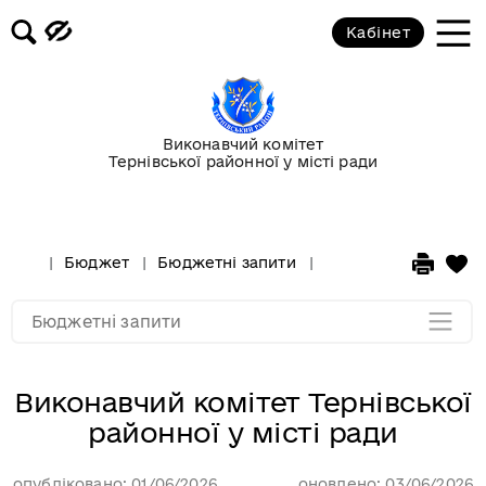
Кабінет
Виконавчий комітет Тернівської
Виконавчий комітет
районної у місті ради
Тернівської районної у місті ради
Управління праці та соціального
захисту населення
Бюджет
Бюджетні запити
Виконавчий комітет 
Мапа розділу
Бюджетні запити
Виконавчий комітет Тернівської
районної у місті ради
опубліковано: 01/06/2026
оновлено: 03/06/2026