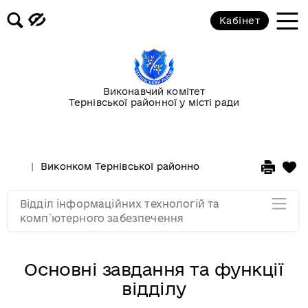
Кабінет
Завідувач відділу інформаційних
технологій та комп`ютерного
забезпечення
Виконавчий комітет
Тернівської районної у місті ради
Основні завдання та функції
відділу
Виконком Тернівської районної у місті ради
Стру
Склад працівників
Відділ інформаційних технологій та
Мапа розділу
комп`ютерного забезпечення
Основні завдання та функції
відділу