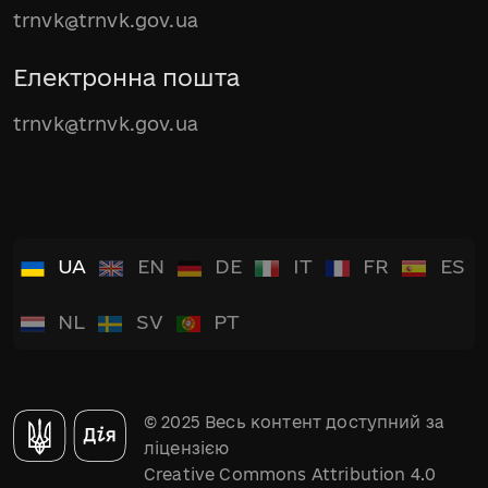
trnvk@trnvk.gov.ua
Електронна пошта
trnvk@trnvk.gov.ua
UA
EN
DE
IT
FR
ES
NL
SV
PT
© 2025 Весь контент доступний за
ліцензією
Creative Commons Attribution 4.0