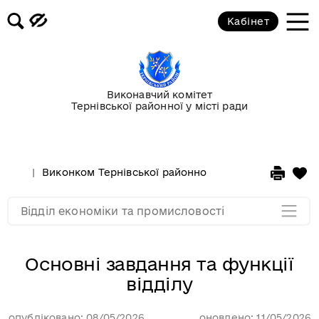
Кабінет
Завідувач відділу економіки та
промисловості
Виконавчий комітет
Основні завдання та функції
Тернівської районної у місті ради
відділу
Склад працівників відділу
Виконком Тернівської районної у місті ради
Стру
Мапа розділу
Відділ економіки та промисловості
Основні завдання та функції
відділу
опубліковано: 08/05/2026
оновлено: 11/05/2026