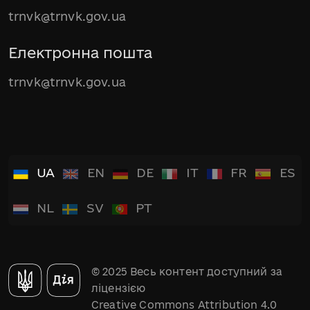
trnvk@trnvk.gov.ua
Електронна пошта
trnvk@trnvk.gov.ua
UA
EN
DE
IT
FR
ES
NL
SV
PT
© 2025 Весь контент доступний за
ліцензією
Creative Commons Attribution 4.0