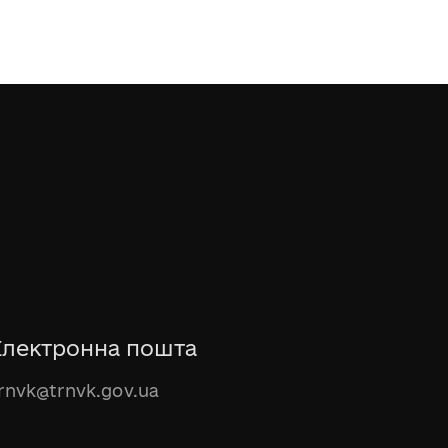
Електронна пошта
rnvk@trnvk.gov.ua