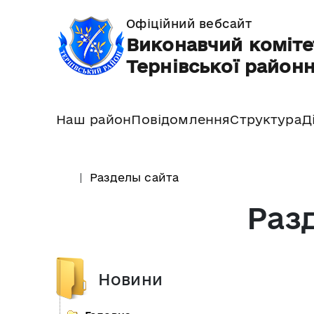
Офіційний вебсайт
Виконавчий коміте
Тернівської районн
Наш район
Повідомлення
Структура
Д
Разделы сайта
Раз
Новини