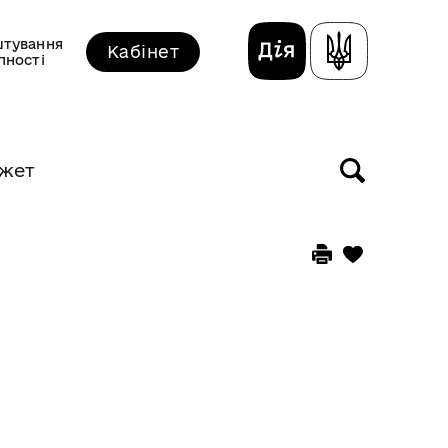
тування
Кабінет
пності
жет