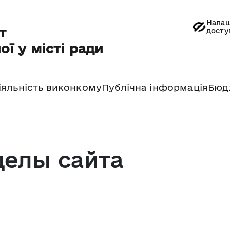
Налаш
т
досту
ої у місті ради
іяльність виконкому
Публічна інформація
Бюд
делы сайта