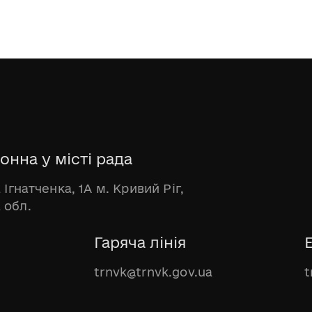
онна у місті рада
 Ігнатченка, 1А м. Кривий Ріг,
 обл.
Гаряча лінія
trnvk@trnvk.gov.ua
t