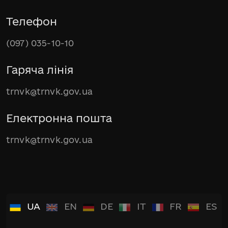
Телефон
(097) 035-10-10
Гаряча лінія
trnvk@trnvk.gov.ua
Електронна пошта
trnvk@trnvk.gov.ua
UA
EN
DE
IT
FR
ES