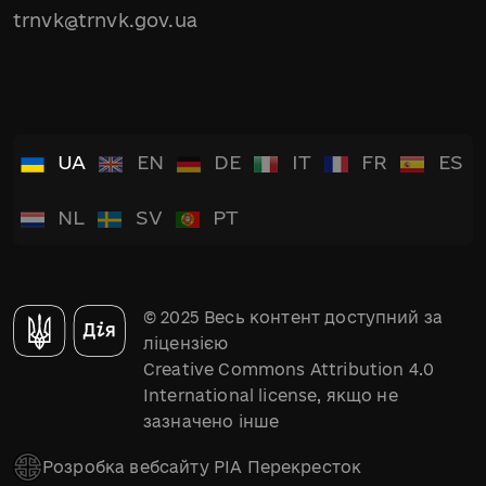
trnvk@trnvk.gov.ua
UA
EN
DE
IT
FR
ES
NL
SV
PT
© 2025 Весь контент доступний за
ліцензією
Creative Commons Attribution 4.0
International license, якщо не
зазначено інше
Розробка вебсайту РІА Перекресток