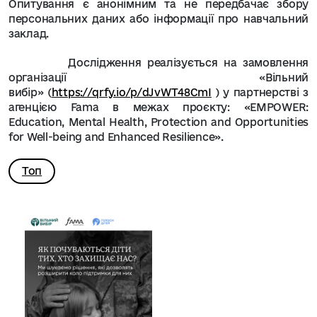
Опитування є
анонімним
та не передбачає збору
персональних даних або інформації про навчальний
заклад.
Дослідження реалізується на замовлення
організації
«Вільний
вибір»
(
https://qrfy.io/p/dJvWT48CmI
) у партнерстві з
агенцією
Fama
в
межах
проєкту
:
«EMPOWER:
Education, Mental Health, Protection and Opportunities
for Well-being and Enhanced Resilience».
Топ