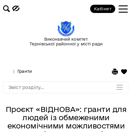
Кабінет
Повідомлення
Публічні закупівлі
Виконавчий комітет
Тернівської районної у місті ради
Гранти
Корисна інформація
Гранти
Мапа розділу
Зміст розділу...
Проєкт «ВІДНОВА»: гранти для
людей із обмеженими
економічними можливостями