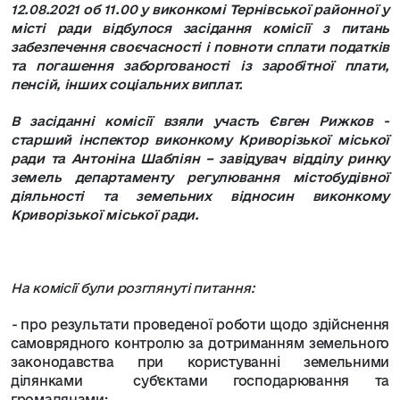
12.08.2021
об 11.00 у виконкомі Тернівської районної у
місті ради відбулося засідання
комісії з питань
забезпечення своєчасності і повноти сплати податків
та погашення заборгованості із заробітної плати,
пенсій, інших соціальних виплат.
В засіданні комісії взяли участь Євген Рижков -
старший інспектор виконкому Криворізької міської
ради та Антоніна Шабліян – завідувач відділу ринку
земель департаменту регулювання містобудівної
діяльності та земельних відносин виконкому
Криворізької міської ради.
На комісії
були розглянуті
питання
:
-
про результати проведеної роботи щодо здійснення
самоврядного контролю за дотриманням земельного
законодавства при користуванні земельними
ділянками суб’єктами господарювання та
громадянами;