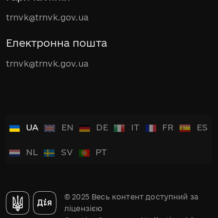
trnvk@trnvk.gov.ua
Електронна пошта
trnvk@trnvk.gov.ua
UA
EN
DE
IT
FR
ES
NL
SV
PT
© 2025 Весь контент доступний за
ліцензією