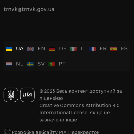
trnvk@trnvk.gov.ua
UA
EN
DE
IT
FR
ES
NL
SV
PT
© 2025 Весь контент доступний за
ліцензією
Creative Commons Attribution 4.0
International license, якщо не
зазначено інше
Розробка вебсайту РІА Перекресток