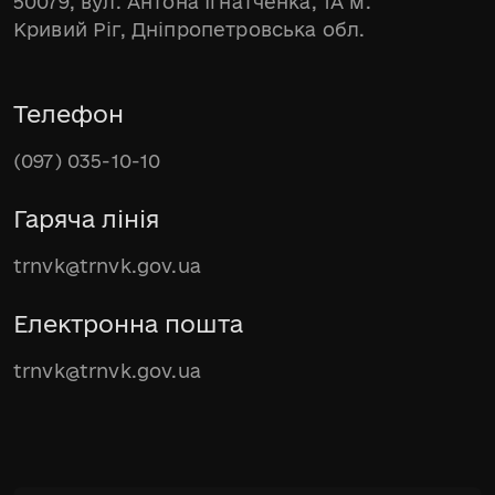
50079, вул. Антона Ігнатченка, 1А м.
Кривий Ріг, Дніпропетровська обл.
Телефон
(097) 035-10-10
Гаряча лінія
trnvk@trnvk.gov.ua
Електронна пошта
trnvk@trnvk.gov.ua