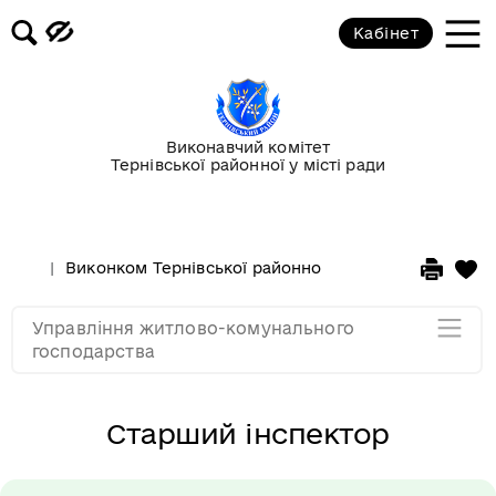
Кабінет
Керівництво
Відділ благоустрою
Виконавчий комітет
Відділ житлово-комунального
Тернівської районної у місті ради
господарства
Відділ бухгалтерського обліку та
Виконком Тернівської районної у місті ради
Стру
договірних відносин
Управління житлово-комунального
Мапа розділу
господарства
Старший інспектор