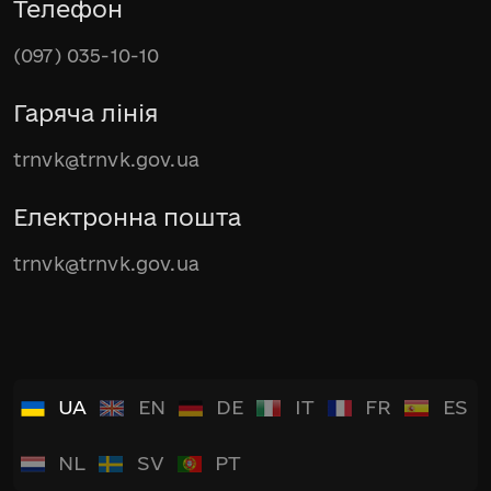
Телефон
(097) 035-10-10
Гаряча лінія
trnvk@trnvk.gov.ua
Електронна пошта
trnvk@trnvk.gov.ua
UA
EN
DE
IT
FR
ES
NL
SV
PT