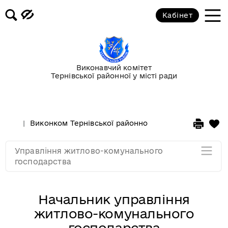
Кабінет
Керівництво
Відділ благоустрою
Виконавчий комітет
Відділ житлово-комунального
Тернівської районної у місті ради
господарства
Відділ бухгалтерського обліку та
Виконком Тернівської районної у місті ради
Стру
договірних відносин
Управління житлово-комунального
Мапа розділу
господарства
Начальник управління
житлово-комунального
господарства