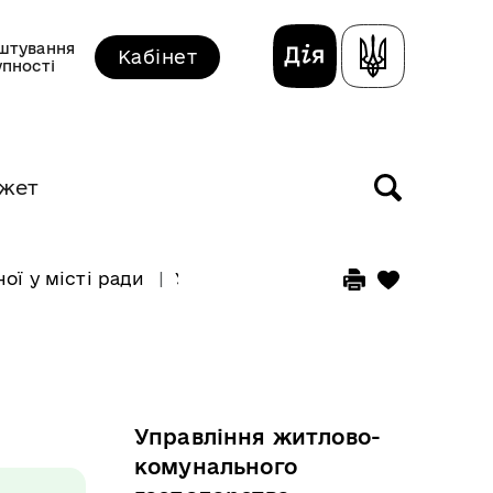
штування
Кабінет
упності
жет
ої у місті ради
Управління житлово-комунально
Управління житлово-
комунального