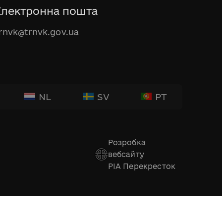
Електронна пошта
rnvk@trnvk.gov.ua
NL
SV
PT
Розробка
вебсайту
РІА Перекресток