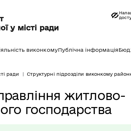
Нала
т
дост
ої у місті ради
іяльність виконкому
Публічна інформація
Бюд
сті ради
Структурні підрозділи виконкому районн
правління житлово-
ого господарства