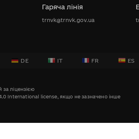
Гаряча лінія
trnvk@trnvk.gov.ua
t
DE
IT
FR
ES
 за ліцензією
.0 International license, якщо не зазначено інше