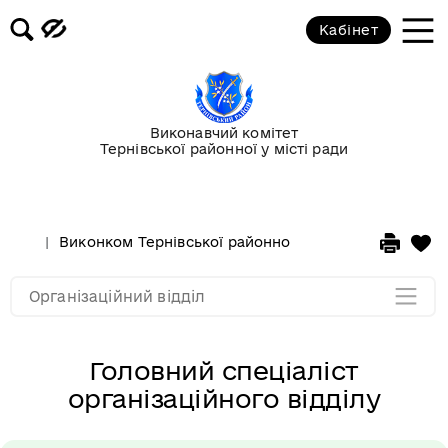
Кабінет
Завідувач організаційного відділу
Основні завдання та функції
організаційного відділу
Виконавчий комітет
Тернівської районної у місті ради
Склад працівників
Звіти про роботу відділу
Виконком Тернівської районної у місті ради
Стру
Мапа розділу
Організаційний відділ
Головний спеціаліст
організаційного відділу