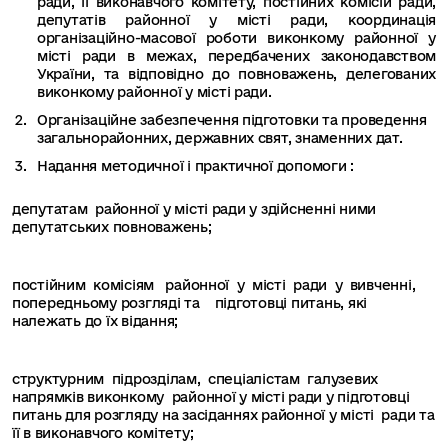
ради, її виконавчого комітету, постійних комісій ради,
депутатів районної у місті ради, координація
організаційно-масової роботи виконкому районної у
місті ради в межах, передбачених законодавством
України, та відповідно до повноважень, делегованих
виконкому районної у місті ради.
Організаційне забезпечення підготовки та проведення
загальнорайонних, державних свят, знаменних дат.
Надання методичної і практичної допомоги :
депутатам районної у місті ради у здійсненні ними
депутатських повноважень;
постійним комісіям районної у місті ради у вивченні,
попередньому розгляді та підготовці питань, які
належать до їх відання;
структурним підрозділам, спеціалістам галузевих
напрямків виконкому районної у місті ради у підготовці
питань для розгляду на засіданнях районної у місті ради та
її в виконавчого комітету;