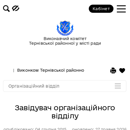
Кабінет
Завідувач організаційного відділу
Основні завдання та функції
організаційного відділу
Виконавчий комітет
Тернівської районної у місті ради
Склад працівників
Звіти про роботу відділу
Виконком Тернівської районної у місті ради
Стру
Мапа розділу
Організаційний відділ
Завідувач організаційного
відділу
опубліковано: 04 грудня 2015
оновлено: 27 травня 2026