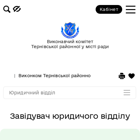
Кабінет
Завідувач юридичого відділу
Виконавчий комітет
Основні завдання та функції
Тернівської районної у місті ради
відділу
Склад працівників
Виконком Тернівської районної у місті ради
Стру
Мапа розділу
Юридичний відділ
Завідувач юридичого відділу