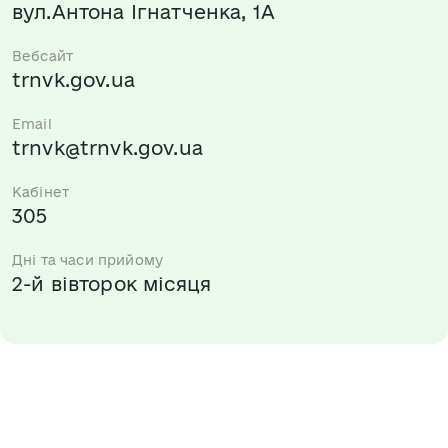
вул.Антона Ігнатченка, 1А
Вебсайт
trnvk.gov.ua
Email
trnvk@trnvk.gov.ua
Кабінет
305
Дні та часи прийому
2-й вівторок місяця