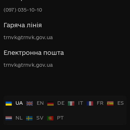
(097) 035-10-10
Гаряча лінія
trnvk@trnvk.gov.ua
Електронна пошта
trnvk@trnvk.gov.ua
UA
EN
DE
IT
FR
ES
NL
SV
PT