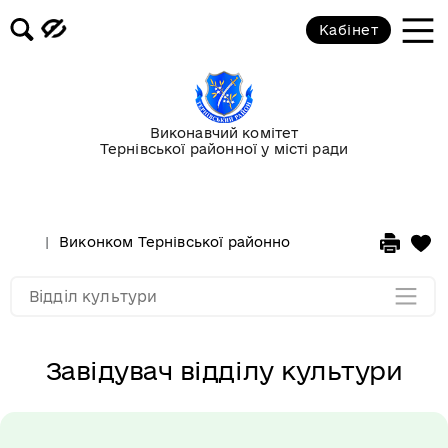
Кабінет
Завідувач відділу культури
Виконавчий комітет
Основні завдання та функції
Тернівської районної у місті ради
відділу
Склад працівників
Виконком Тернівської районної у місті ради
Стру
Мапа розділу
Відділ культури
Завідувач відділу культури