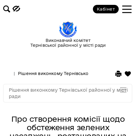
Рішення виконкому за 2017
Кабінет
Рішення за виконкому 2016
Рішення виконкому за 2015
Виконавчий комітет
Тернівської районної у місті ради
Рішення виконкому за 2014
Рішення виконкому Тернівської районної у місті ра
Рішення виконкому за 2013
Рішення виконкому Тернівської районної у місті
Рішення виконкому за 2012
ради
Про створення комісії щодо
обстеження зелених
насаджень, розташованих на