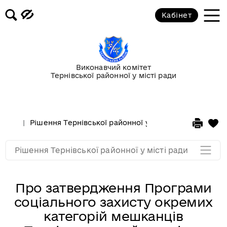
Кабінет
ХХХІІІ сесія VI скликання від 13
лютого 2015 року
Сесії за 2014 рік
Виконавчий комітет
Тернівської районної у місті ради
Сесії за 2013 рік
Сесії за 2012 рік
Рішення Тернівської районної у місті ради
Сесії з
Сесії за 2011 рік
Рішення Тернівської районної у місті ради
Про затвердження Програми
соціального захисту окремих
категорій мешканців