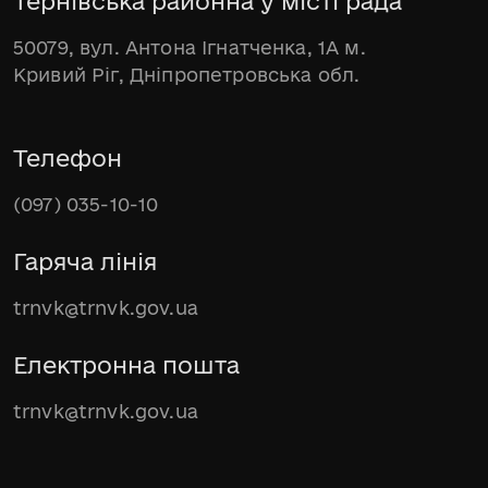
Тернівська районна у місті рада
50079, вул. Антона Ігнатченка, 1А м.
Кривий Ріг, Дніпропетровська обл.
Телефон
(097) 035-10-10
Гаряча лінія
trnvk@trnvk.gov.ua
Електронна пошта
trnvk@trnvk.gov.ua