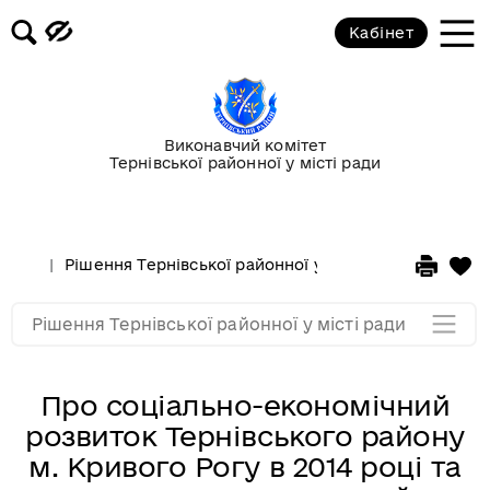
Кабінет
ХХХІІІ сесія VI скликання від 13
лютого 2015 року
Сесії за 2014 рік
Виконавчий комітет
Тернівської районної у місті ради
Сесії за 2013 рік
Сесії за 2012 рік
Рішення Тернівської районної у місті ради
Сесії з
Сесії за 2011 рік
Рішення Тернівської районної у місті ради
Про соціально-економічний
розвиток Тернівського району
м. Кривого Рогу в 2014 році та