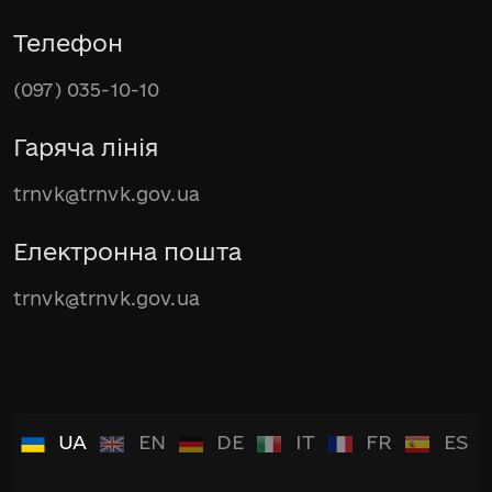
Телефон
(097) 035-10-10
Гаряча лінія
trnvk@trnvk.gov.ua
Електронна пошта
trnvk@trnvk.gov.ua
UA
EN
DE
IT
FR
ES