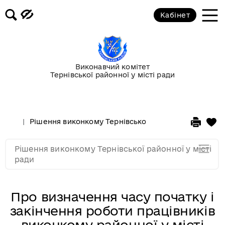
Рішення виконкому за 2017
Кабінет
Рішення за виконкому 2016
Рішення виконкому за 2015
Виконавчий комітет
Тернівської районної у місті ради
Рішення виконкому за 2014
Рішення виконкому Тернівської районної у місті ра
Рішення виконкому за 2013
Рішення виконкому Тернівської районної у місті
Рішення виконкому за 2012
ради
Про визначення часу початку і
закінчення роботи працівників
виконкому районної у місті