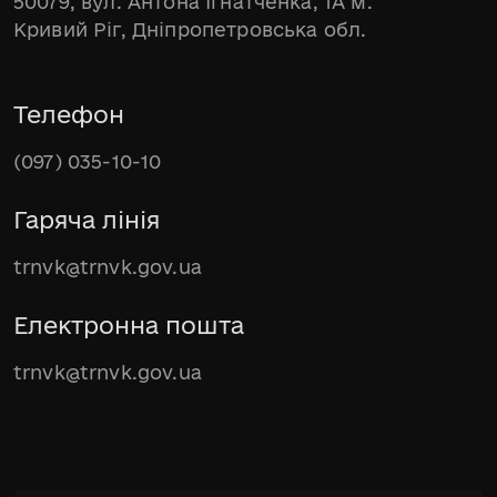
50079, вул. Антона Ігнатченка, 1А м.
Кривий Ріг, Дніпропетровська обл.
Телефон
(097) 035-10-10
Гаряча лінія
trnvk@trnvk.gov.ua
Електронна пошта
trnvk@trnvk.gov.ua