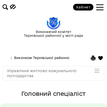
Кабінет
Керівництво
Відділ благоустрою
Виконавчий комітет
Відділ житлово-комунального
Тернівської районної у місті ради
господарства
Відділ бухгалтерського обліку та
Виконком Тернівської районної у місті ради
Стру
договірних відносин
Управління житлово-комунального
Мапа розділу
господарства
Головний спеціаліст