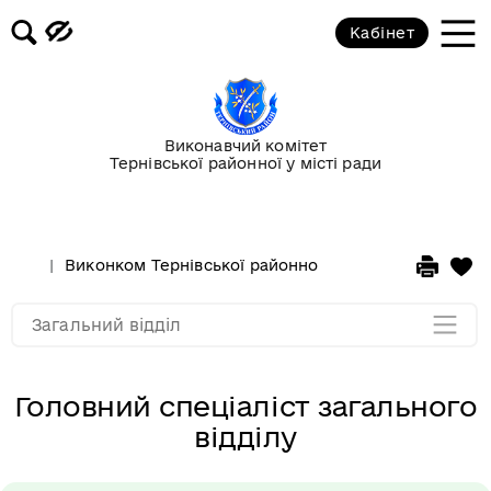
Кабінет
Завідувач загального відділу
Основні завдання та функції
відділу
Виконавчий комітет
Тернівської районної у місті ради
Звіти про роботу відділу
Склад працівників
Виконком Тернівської районної у місті ради
Стру
Мапа розділу
Загальний відділ
Головний спеціаліст загального
відділу