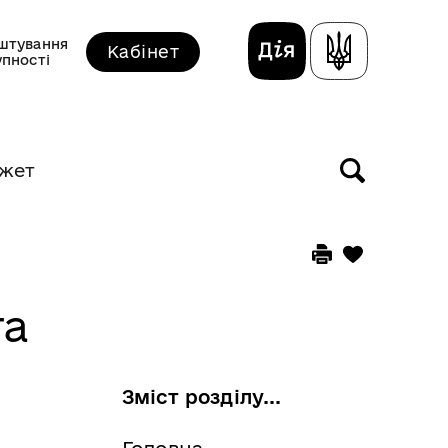
штування
Кабінет
упності
жет
та
Зміст розділу...