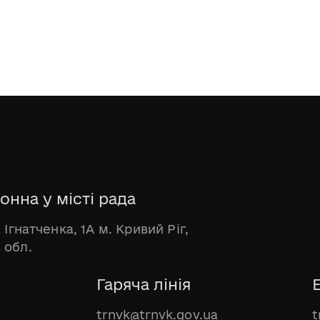
онна у місті рада
 Ігнатченка, 1А м. Кривий Ріг,
 обл.
Гаряча лінія
trnvk@trnvk.gov.ua
t