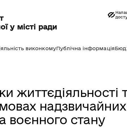
Нала
т
дост
ої у місті ради
іяльність виконкому
Публічна інформація
Бюд
ки життєдіяльності 
умовах надзвичайних
та воєнного стану