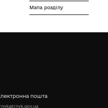
Мапа розділу
Електронна пошта
rnvk@trnvk.gov.ua